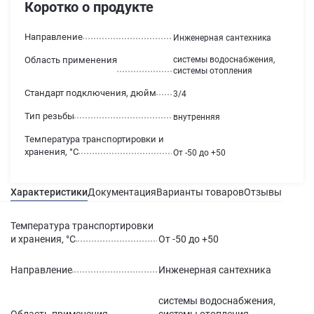
Коротко о продукте
Направление
Инженерная сантехника
Область применения
системы водоснабжения,
системы отопления
Стандарт подключения, дюйм
3/4
Тип резьбы
внутренняя
Температура транспортировки и
хранения, °С
От -50 до +50
Характеристики
Документация
Варианты товаров
Отзывы
Гаран
Температура транспортировки
и хранения, °С
От -50 до +50
Направление
Инженерная сантехника
системы водоснабжения,