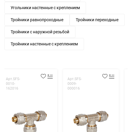
Угольники настенные с креплением
Тройники равнопроходные
Тройники переходные
Тройники с наружной резьбой
Тройники настенные с креплением
Арт.SFS-
Арт.SFS-
А
0010-
0009-
0
162016
000016
0