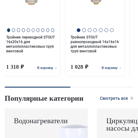
У
S
1
м
в
Тройник переходной STOUT
Тройник STOUT
16x20x16 для
равнопроходный 16х16х16
металлопластиковых труб
для металлопластиковых
винтовой
труб винтовой
1 318
1 028
1
В корзину
В корзину
Популярные категории
Смотреть все
Водонагреватели
Циркуляц
насосы д