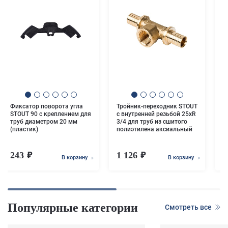
У
S
1
с
а
Фиксатор поворота угла
Тройник-переходник STOUT
STOUT 90 с креплением для
с внутренней резьбой 25xR
труб диаметром 20 мм
3/4 для труб из сшитого
(пластик)
полиэтилена аксиальный
243
1 126
В корзину
В корзину
Популярные категории
Смотреть все