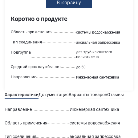
В корзину
Коротко о продукте
Область применения
системы водоснабжения
Тип соединения
аксиальная запрессовка
Подгруппа
для труб из сшитого
полиэтилена
Средний срок службы, лет
до 50
Направление
Инженерная сантехника
Характеристики
Документация
Варианты товаров
Отзывы
Гаран
Направление
Инженерная сантехника
Область применения
системы водоснабжения
Тип соединения
аксиальная запрессовка