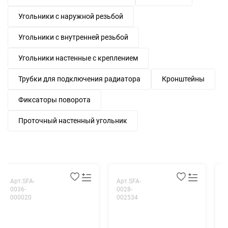
Угольники с наружной резьбой
Угольники с внутренней резьбой
Угольники настенные с креплением
Трубки для подключения радиатора
Кронштейны
Фиксаторы поворота
Проточный настенный угольник
Арт.SFA-
Арт.SFA-
А
0036-
0028-
0
000020
002534
0