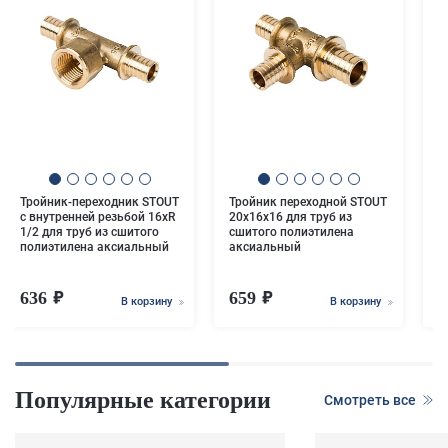
М
с
п
с
(
Тройник-переходник STOUT
Тройник переходной STOUT
с внутренней резьбой 16xR
20x16x16 для труб из
1/2 для труб из сшитого
сшитого полиэтилена
полиэтилена аксиальный
аксиальный
636
659
В корзину
В корзину
Популярные категории
Смотреть все