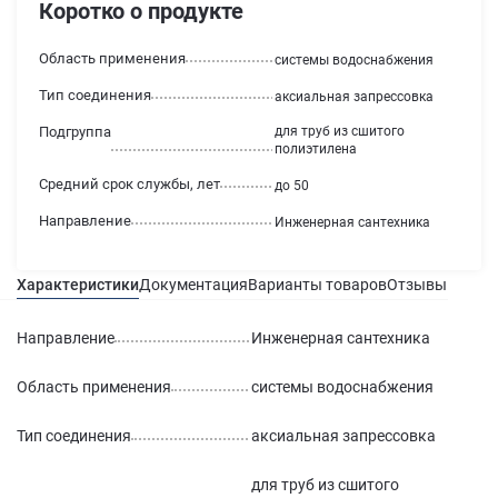
Коротко о продукте
Область применения
системы водоснабжения
Тип соединения
аксиальная запрессовка
Подгруппа
для труб из сшитого
полиэтилена
Средний срок службы, лет
до 50
Направление
Инженерная сантехника
Характеристики
Документация
Варианты товаров
Отзывы
3
Гара
Направление
Инженерная сантехника
Область применения
системы водоснабжения
Тип соединения
аксиальная запрессовка
для труб из сшитого