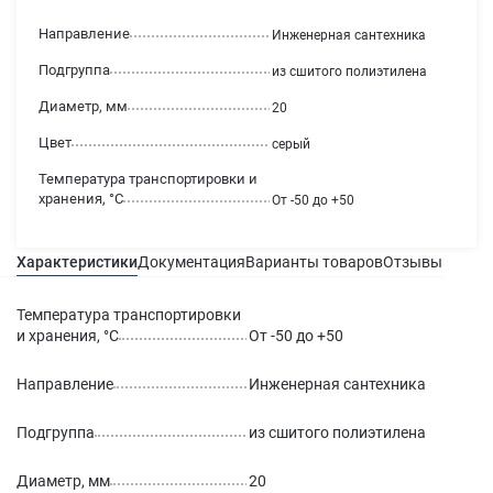
Направление
Инженерная сантехника
Подгруппа
из сшитого полиэтилена
Диаметр, мм
20
Цвет
серый
Температура транспортировки и
хранения, °С
От -50 до +50
Характеристики
Документация
Варианты товаров
Отзывы
Гаран
Температура транспортировки
и хранения, °С
От -50 до +50
Направление
Инженерная сантехника
Подгруппа
из сшитого полиэтилена
Диаметр, мм
20