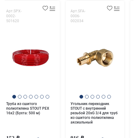
Арт.SPX-
Арт.SFA-
А
0002-
0006-
0
501620
002034
2
Т
2
с
а
Труба из сшитого
Угольник-переходник
полиэтилена STOUT PEX
STOUT с внутренней
16х2 (Бухта: 500 м)
резьбой 20xG 3/4 для труб
из сшитого полиэтилена
аксиальный