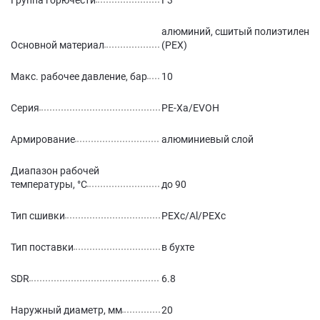
Группа горючести
Г3
алюминий, сшитый полиэтилен
Основной материал
(PEX)
Макс. рабочее давление, бар
10
Серия
PE-Xa/EVOH
Армирование
алюминиевый слой
Диапазон рабочей
температуры, °С
до 90
Тип сшивки
PEXc/Al/PEXc
Тип поставки
в бухте
SDR
6.8
Наружный диаметр, мм
20