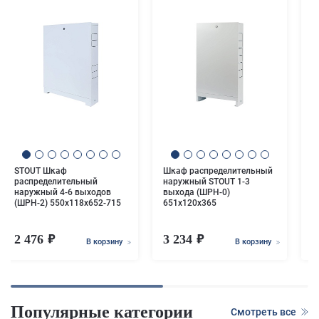
Ш
н
в
6
STOUT Шкаф
Шкаф распределительный
распределительный
наружный STOUT 1-3
наружный 4-6 выходов
выхода (ШРН-0)
(ШРН-2) 550х118х652-715
651х120х365
2 476
3 234
7
В корзину
В корзину
Популярные категории
Смотреть все