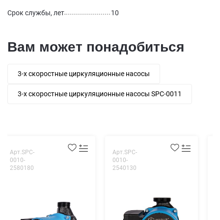
Срок службы, лет
10
Вам может понадобиться
3-х скоростные циркуляционные насосы
3-х скоростные циркуляционные насосы SPC-0011
Арт.SPC-
Арт.SPC-
А
0010-
0010-
0
2580180
2540130
3