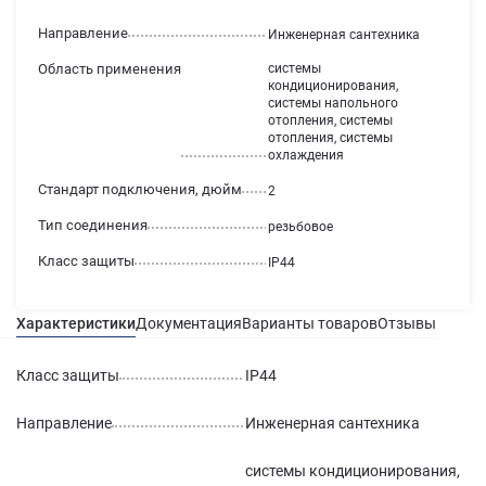
Направление
Инженерная сантехника
Область применения
системы
кондиционирования,
системы напольного
отопления, системы
отопления, системы
охлаждения
Стандарт подключения, дюйм
2
Тип соединения
резьбовое
Класс защиты
IP44
Характеристики
Документация
Варианты товаров
Отзывы
Гаран
Класс защиты
IP44
Направление
Инженерная сантехника
системы кондиционирования,