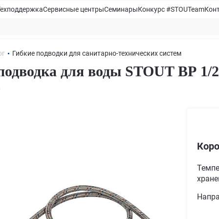
Техподдержка
Сервисные центры
Семинары
Конкурс #STOUTeam
Кон
ог
Гибкие подводки для санитарно-технических систем
подводка для воды STOUT ВР 1/2 
5
Коро
Темпе
хране
Напра