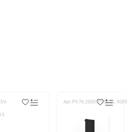
SSV-
Арт.PV.76.2000.7.556.BL.9005
-
15