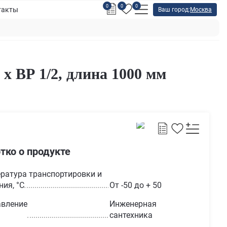
0
0
0
такты
Ваш город:
Москва
х ВР 1/2, длина 1000 мм
тко о продукте
ратура транспортировки и
ния, °С
От -50 до + 50
вление
Инженерная
сантехника