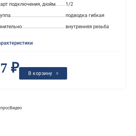
арт подключения, дюйм
1/2
уппа
подводка гибкая
нительно
внутренняя резьба
арактеристики
7 ₽
В корзину
опрос
Видео