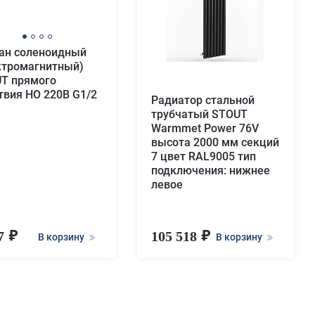
ан соленоидный
ктромагнитный)
T прямого
твия НО 220В G1/2
Радиатор стальной
трубчатый STOUT
Warmmet Power 76V
высота 2000 мм секций
7 цвет RAL9005 тип
подключения: нижнее
левое
57
105 518
В корзину
В корзину