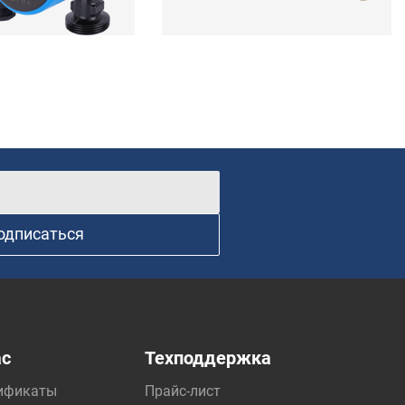
одписаться
ас
Техподдержка
ификаты
Прайс-лист