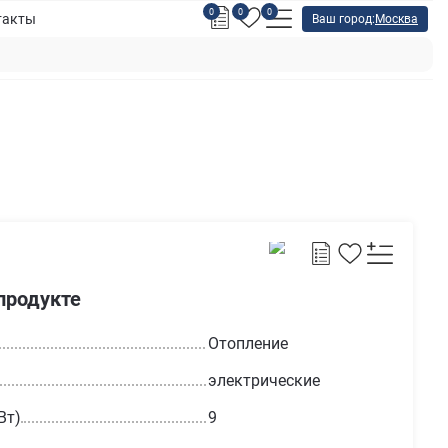
0
0
0
такты
Ваш город:
Москва
продукте
Отопление
электрические
Вт)
9