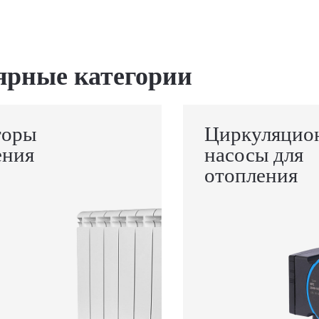
ярные категории
торы
Циркуляцио
ения
насосы для
отопления