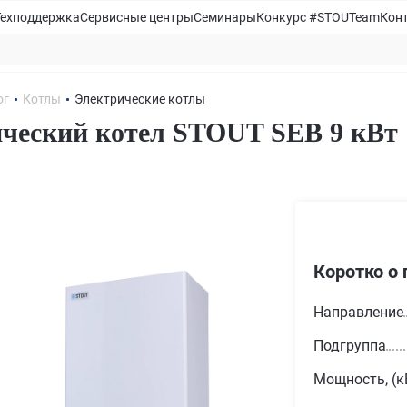
Техподдержка
Сервисные центры
Семинары
Конкурс #STOUTeam
Кон
ог
Котлы
Электрические котлы
ческий котел STOUT SEB 9 кВт
Коротко о 
Направление
Подгруппа
Мощность, (к