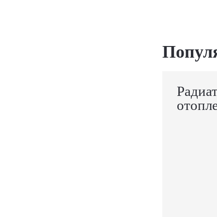
Попул
Радиа
отопл