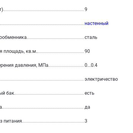
т)
9
настенный
лообменника
сталь
 площадь, кв.м.
90
рения давления, МПа
0...0.4
электричество
ый бак
есть
а
да
з питания
3