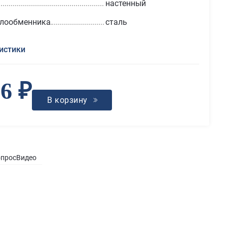
настенный
плообменника
сталь
истики
86 ₽
В корзину
опрос
Видео