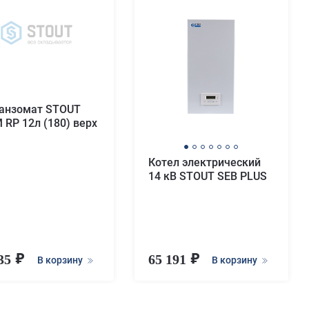
анзомат STOUT
 RP 12л (180) верх
Котел электрический
14 кВ STOUT SEB PLUS
635
65 191
В корзину
В корзину