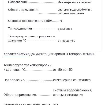
Направление
Инженерная сантехника
Область применения
системы водоснабжения,
системы отопления
Стандарт подключения, дюйм
3/4
Тип соединения
резьбовое
Температура транспортировки и
хранения, °С
от -50 до +50
Характеристики
Документация
Варианты товаров
Отзывы
Гаран
Температура транспортировки
и хранения, °С
от -50 до +50
Направление
Инженерная сантехника
системы водоснабжения,
Область применения
системы отопления