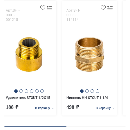
Арт.SFT-
Арт.SFT-
А
0001-
0003-
0
001215
114114
0
У
x
Удлинитель STOUT 1/2X15
Ниппель НН STOUT 1 1/4
188
498
В корзину
В корзину