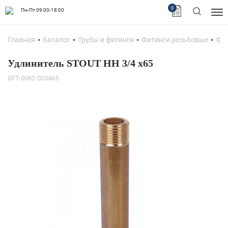
0
Пн-Пт 09:00-18:00
Главная
Каталог
Трубы и фитинги
Фитинги резьбовые
Фит
Удлинитель STOUT НН 3/4 x65
SFT-0062-003465