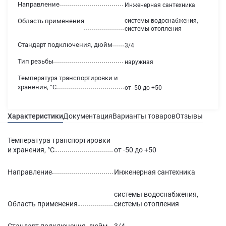
Направление
Инженерная сантехника
Область применения
системы водоснабжения,
системы отопления
Стандарт подключения, дюйм
3/4
Тип резьбы
наружная
Температура транспортировки и
хранения, °С
от -50 до +50
Характеристики
Документация
Варианты товаров
Отзывы
Гаран
Температура транспортировки
и хранения, °С
от -50 до +50
Направление
Инженерная сантехника
системы водоснабжения,
Область применения
системы отопления