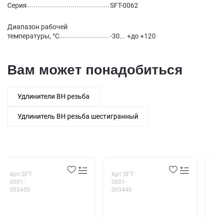
Серия
SFT-0062
Диапазон рабочей
температуры, °С
-30... +до +120
Вам может понадобиться
Удлинители ВН резьба
Удлинитель ВН резьба шестигранный
Арт.SFT-
Арт.SFT-
А
0001-
0001-
0
003450
003440
0