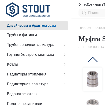
О нас
Где купить
Дизайнерам и Архитекторам
Главная
Катал
Трубы и фитинги
Муфта S
Трубопроводная арматура
SFT-0006-003814
Группы быстрого монтажа
Котлы
Радиаторы отопления
Радиаторная арматура
Водонагреватели
Полотенцесушители