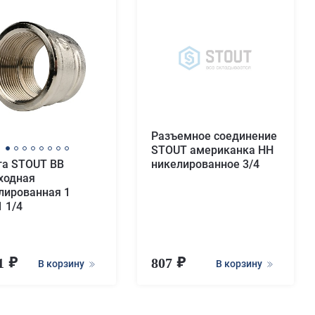
Разъемное соединение
STOUT американка НН
никелированное 3/4
а STOUT ВВ
ходная
лированная 1
1 1/4
21
807
В корзину
В корзину