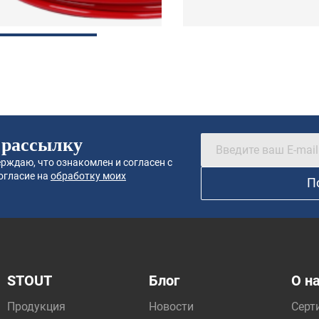
 рассылку
рждаю, что ознакомлен и согласен с
огласие на
обработку моих
П
STOUT
Блог
О н
Продукция
Новости
Серт