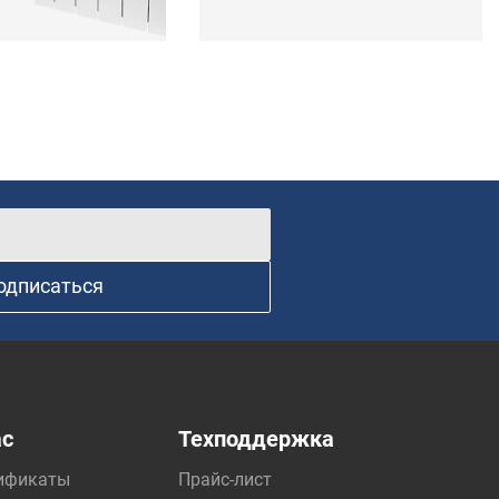
одписаться
ас
Техподдержка
ификаты
Прайс-лист