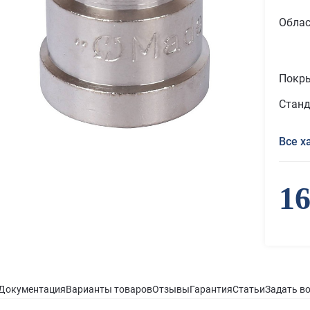
Облас
Покр
Станд
Все х
16
Документация
Варианты товаров
Отзывы
Гарантия
Статьи
Задать в