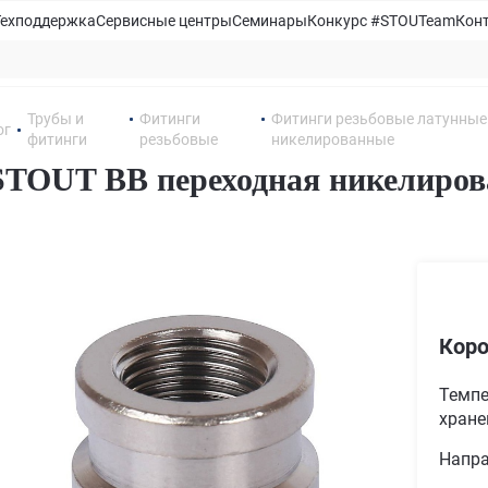
Техподдержка
Сервисные центры
Семинары
Конкурс #STOUTeam
Кон
Трубы и
Фитинги
Фитинги резьбовые латунные
ог
фитинги
резьбовые
никелированные
TOUT ВВ переходная никелирова
Коро
Темпе
хране
Напра