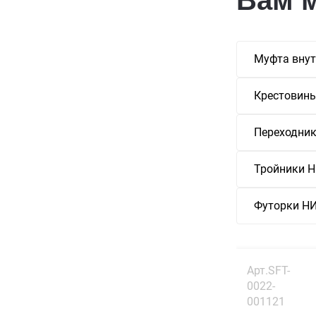
Муфта внут
Крестовин
Переходни
Тройники
Футорки 
Арт.SFT-
0022-
001121