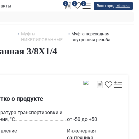
0
0
0
такты
Ваш город:
Москва
Муфты
Муфта переходная
НИКЕЛИРОВАННЫЕ
внутренняя резьба
нная 3/8X1/4
тко о продукте
ратура транспортировки и
ния, °С
от -50 до +50
вление
Инженерная
сантехника