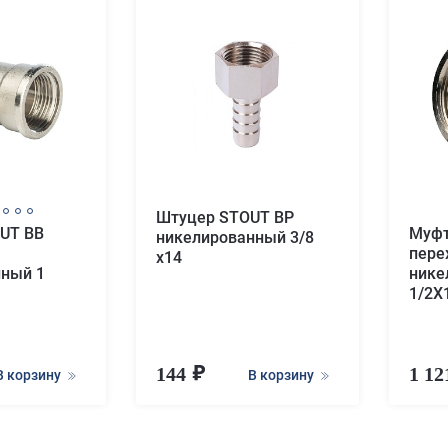
Штуцер STOUT ВР
UT ВВ
Муфт
никелированный 3/8
пере
x14
нный 1
нике
1/2X
144
1 1
В корзину
В корзину