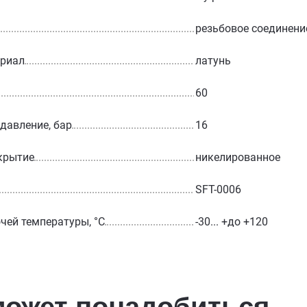
резьбовое соединени
ериал
латунь
60
 давление, бар
16
крытие
никелированное
SFT-0006
чей температуры, °С
-30... +до +120
может понадобиться