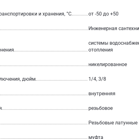
ранспортировки и хранения, °С
от -50 до +50
Инженерная сантехн
системы водоснабжен
енения
отопления
никелированное
ключения, дюйм
1/4, 3/8
внутренняя
я
резьбовое
Резьбовые латунные
муфта