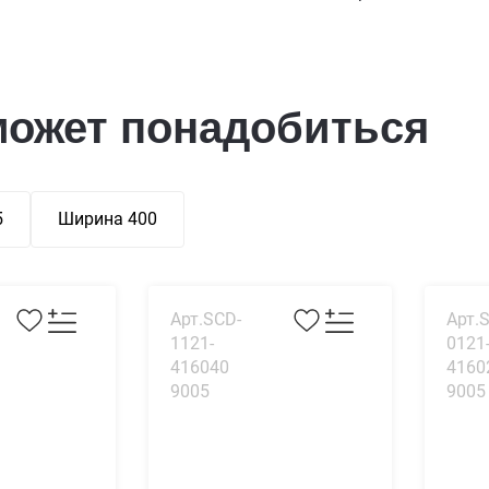
может понадобиться
5
Ширина 400
Арт.SCD-
Арт.
1121-
0121
416040
4160
9005
9005