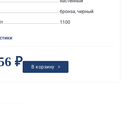
настенный
бронза, черный
Вт
1100
стики
56 ₽
В корзину