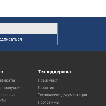
одписаться
ас
Техподдержка
ификаты
Прайс-лист
р продукции
Гарантия
лненные
Техническая документация
кты
Программы