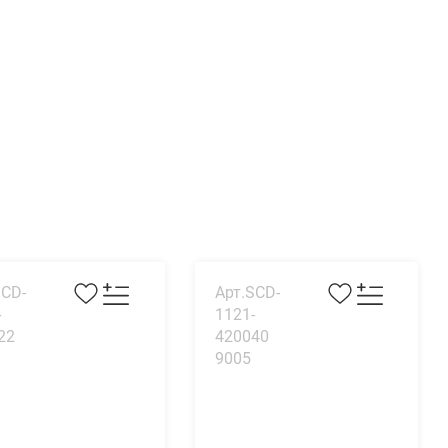
SCD-
Арт.SCD-
-
1121-
22
420040
9005