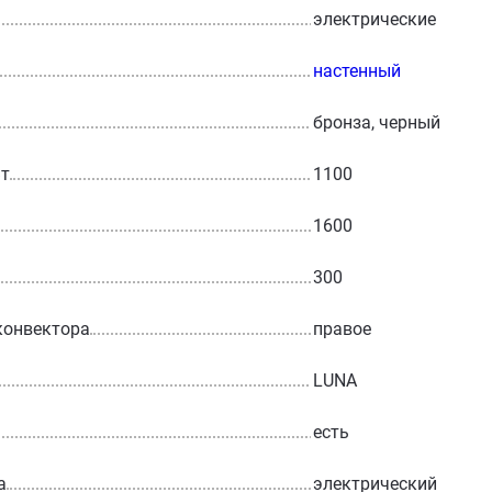
электрические
настенный
бронза, черный
Вт
1100
1600
300
конвектора
правое
LUNA
есть
а
электрический