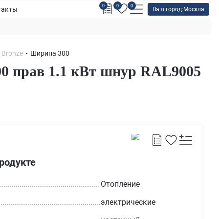
0
0
0
такты
Ваш город:
Москва
r Bronze
Ширина 300
0 прав 1.1 кВт шнур RAL9005
продукте
Отопление
электрические