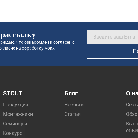
 рассылку
рждаю, что ознакомлен и согласен с
огласие на
обработку моих
П
STOUT
Блог
О н
Продукция
Новости
Серт
Монтажники
Статьи
Обзо
Семинары
Выпо
объе
Конкурс