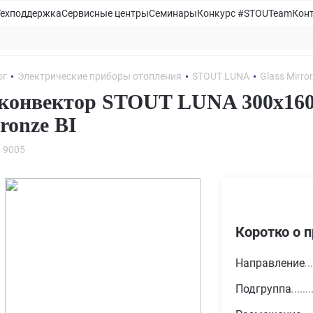
Техподдержка
Сервисные центры
Семинары
Конкурс #STOUTeam
Кон
ог
Электрические приборы отопления
STOUT LUNA
Glass Mirro
конвектор STOUT LUNA 300x160
ronze BI
 9005
Коротко о 
Направление
Подгруппа