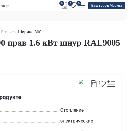
0
0
0
такты
Ваш город:
Москва
r Bronze
Ширина 300
0 прав 1.6 кВт шнур RAL9005
продукте
Отопление
электрические