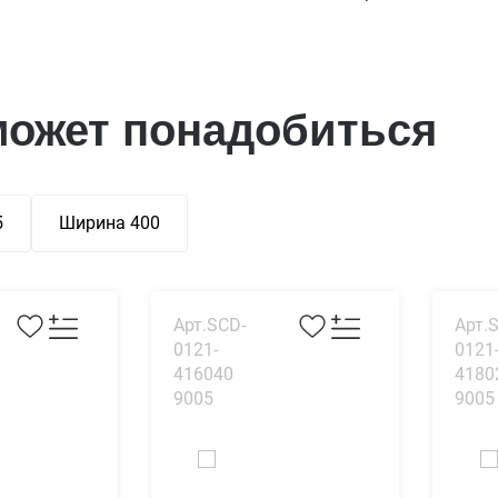
может понадобиться
5
Ширина 400
Арт.SCD-
Арт.
0121-
0121
416040
4180
9005
9005