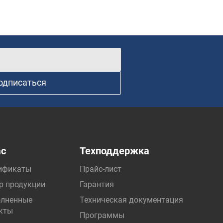
одписаться
ас
Техподдержка
ификаты
Прайс-лист
р продукции
Гарантия
лненные
Техническая документация
кты
Программы