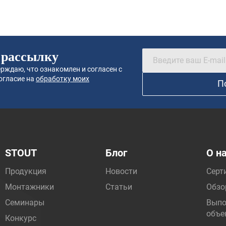
 рассылку
рждаю, что ознакомлен и согласен с
огласие на
обработку моих
П
STOUT
Блог
О н
Продукция
Новости
Серт
Монтажники
Статьи
Обзо
Семинары
Выпо
объе
Конкурс