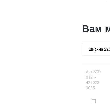
Вам 
Ширина 22
Арт.SCD-
0121-
420022
9005