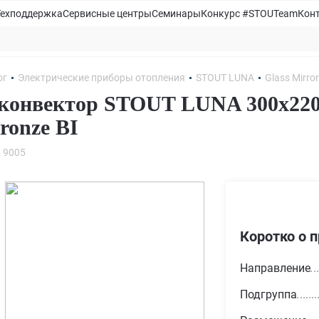
Техподдержка
Сервисные центры
Семинары
Конкурс #STOUTeam
Кон
ог
Электрические приборы отопления
STOUT LUNA
Glass Mirro
конвектор STOUT LUNA 300x220
ronze BI
 9005
Коротко о 
Направление
Подгруппа