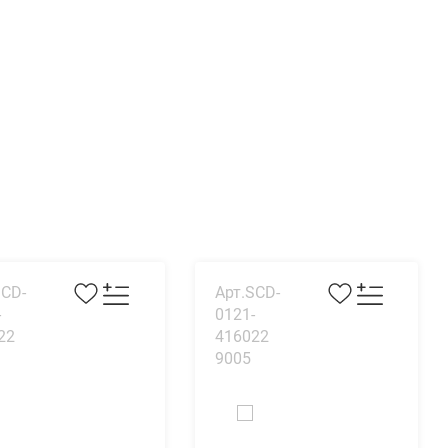
SCD-
Арт.SCD-
-
0121-
22
416022
9005