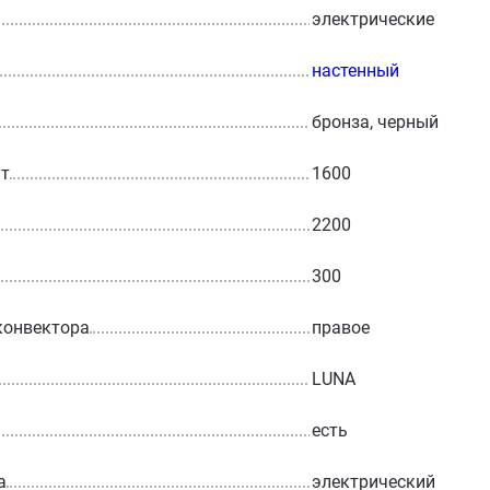
электрические
настенный
бронза, черный
Вт
1600
2200
300
конвектора
правое
LUNA
есть
а
электрический