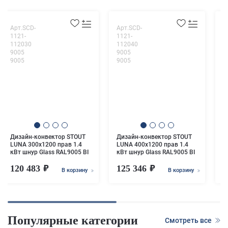
Арт.SCD-
Арт.SCD-
А
1121-
1121-
0
112030
112040
1
9005
9005
9
9005
9005
9
Дизайн-конвектор STOUT
Дизайн-конвектор STOUT
Д
LUNA 300x1200 прав 1.4
LUNA 400x1200 прав 1.4
L
кВт шнур Glass RAL9005 BI
кВт шнур Glass RAL9005 BI
к
120 483
125 346
1
В корзину
В корзину
Популярные категории
Смотреть все