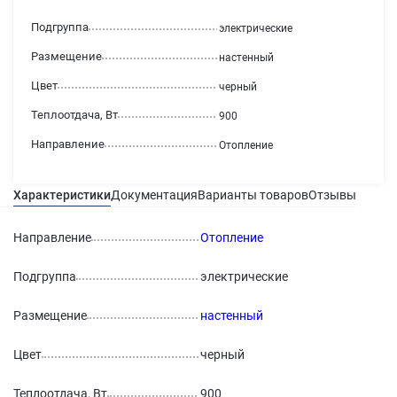
Подгруппа
электрические
Размещение
настенный
Цвет
черный
Теплоотдача, Вт
900
Направление
Отопление
Характеристики
Документация
Варианты товаров
Отзывы
Гаран
Направление
Отопление
Подгруппа
электрические
Размещение
настенный
Цвет
черный
Теплоотдача, Вт
900