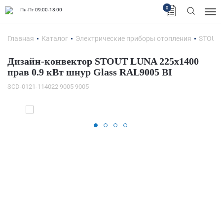
0
Пн-Пт 09:00-18:00
Главная
Каталог
Электрические приборы отопления
STOUT
Дизайн-конвектор STOUT LUNA 225x1400
прав 0.9 кВт шнур Glass RAL9005 BI
SCD-0121-114022 9005 9005