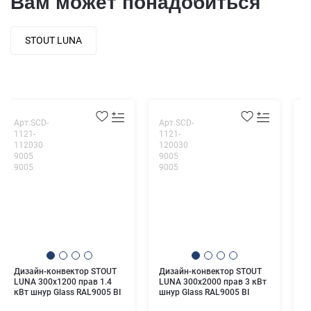
Вам может понадобиться
STOUT LUNA
Арт.SCD-
Арт.SCD-
А
1121-
1121-
1
112030
120030
4
9005
9005
9
9005
9005
Д
L
Дизайн-конвектор STOUT
Дизайн-конвектор STOUT
к
LUNA 300x1200 прав 1.4
LUNA 300x2000 прав 3 кВт
b
кВт шнур Glass RAL9005 BI
шнур Glass RAL9005 BI