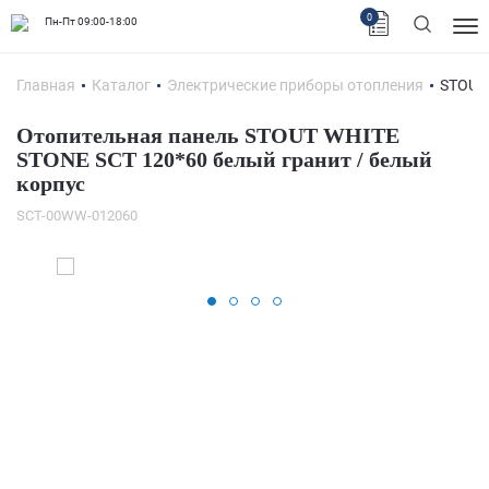
0
Пн-Пт 09:00-18:00
Главная
Каталог
Электрические приборы отопления
STOUT
Отопительная панель STOUT WHITE
STONE SCT 120*60 белый гранит / белый
корпус
SCT-00WW-012060