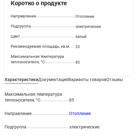
Коротко о продукте
Направление
Отопление
Подгруппа
электрические
Цвет
белый
Рекомендуемая площадь, кв.м.
20
Максимальная температура
теплоносителя, °С
85
Характеристики
Документация
Варианты товаров
Отзывы
Гаран
Максимальная температура
теплоносителя, °С
85
Направление
Отопление
Подгруппа
электрические