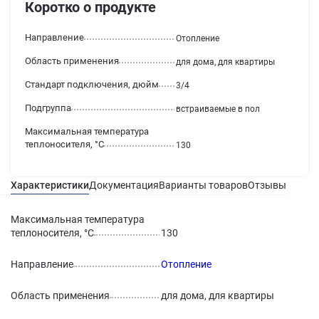
Коротко о продукте
Направление
Отопление
Область применения
для дома, для квартиры
Стандарт подключения, дюйм
3/4
Подгруппа
встраиваемые в пол
Максимальная температура
теплоносителя, °С
130
Характеристики
Документация
Варианты товаров
Отзывы
Гаран
Максимальная температура
теплоносителя, °С
130
Направление
Отопление
Область применения
для дома, для квартиры