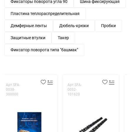
Фиксаторы поворота угла 90
Шина фиксирующая
Пластина теплораспределительная
Демферные ленты
Дюбель-крюки
Пробки
Защитные втулки
Такер
Фиксатор поворота типа "башмак"
Арт.SFA-
Арт.SFA-
А
0038-
0032-
0
300000
101620
2
К