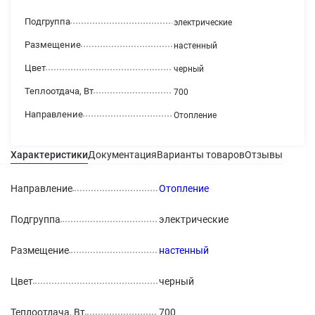
Подгруппа
электрические
Размещение
настенный
Цвет
черный
Теплоотдача, Вт
700
Направление
Отопление
Характеристики
Документация
Варианты товаров
Отзывы
Гаран
Направление
Отопление
Подгруппа
электрические
Размещение
настенный
Цвет
черный
Теплоотдача, Вт
700