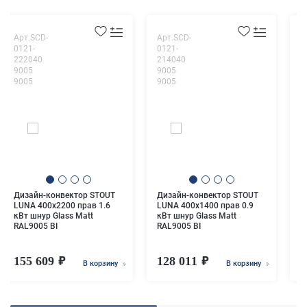
Арт.SCD-
Арт.SCD-
А
0121-
0121-
0
222040
214040
2
9005
9005
9
9005
9005
9
Дизайн-конвектор STOUT
Дизайн-конвектор STOUT
Д
LUNA 400x2200 прав 1.6
LUNA 400x1400 прав 0.9
L
кВт шнур Glass Matt
кВт шнур Glass Matt
к
RAL9005 BI
RAL9005 BI
R
155 609
128 011
1
В корзину
В корзину