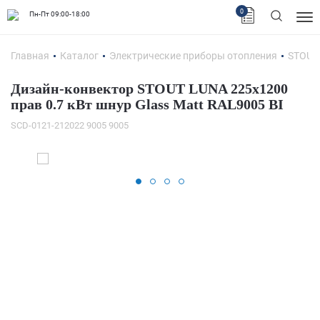
0
Пн-Пт 09:00-18:00
Главная
Каталог
Электрические приборы отопления
STOUT
Дизайн-конвектор STOUT LUNA 225x1200
прав 0.7 кВт шнур Glass Matt RAL9005 BI
SCD-0121-212022 9005 9005