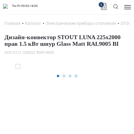
0
Пн-Пт 09:00-18:00
Главная
Каталог
Электрические приборы отопления
STOUT
Дизайн-конвектор STOUT LUNA 225x2000
прав 1.5 кВт шнур Glass Matt RAL9005 BI
SCD-0121-220022 9005 9005