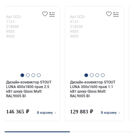
Арт.SCD-
Арт.SCD-
А
1121-
0121-
1
218040
216030
2
9005
9005
9
9005
9005
9
Дизайн-конвектор STOUT
Дизайн-конвектор STOUT
Д
LUNA 400x1800 прав 2.5
LUNA 300x1600 прав 1.1
L
кВт шнур Glass Matt
кВт шнур Glass Matt
к
RAL9005 BI
RAL9005 BI
R
146 365
129 883
1
В корзину
В корзину