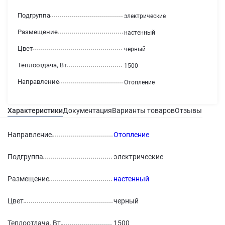
Подгруппа
электрические
Размещение
настенный
Цвет
черный
Теплоотдача, Вт
1500
Направление
Отопление
Характеристики
Документация
Варианты товаров
Отзывы
Гаран
Направление
Отопление
Подгруппа
электрические
Размещение
настенный
Цвет
черный
Теплоотдача, Вт
1500