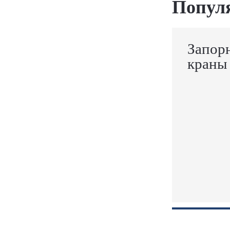
Попул
Запор
краны