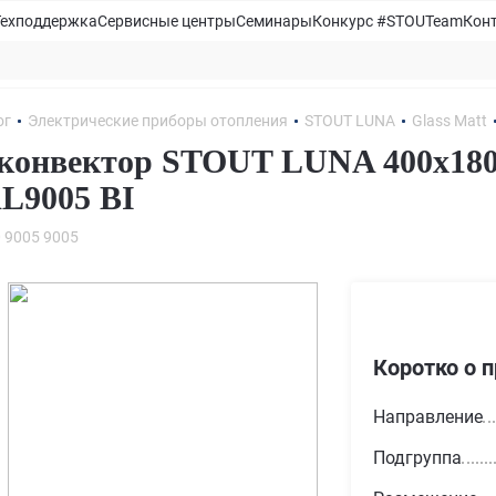
Техподдержка
Сервисные центры
Семинары
Конкурс #STOUTeam
Кон
ог
Электрические приборы отопления
STOUT LUNA
Glass Matt
конвектор STOUT LUNA 400x1800
L9005 BI
 9005 9005
Коротко о 
Направление
Подгруппа