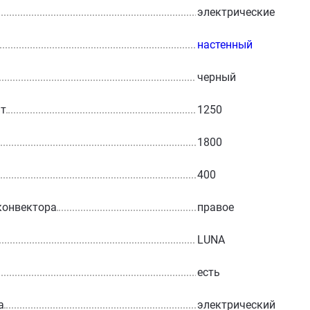
электрические
настенный
черный
Вт
1250
1800
400
конвектора
правое
LUNA
есть
а
электрический