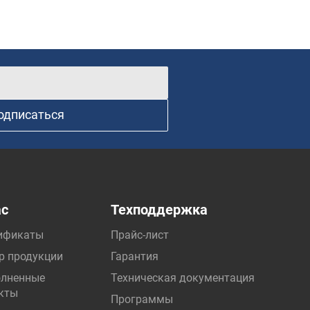
одписаться
ас
Техподдержка
ификаты
Прайс-лист
р продукции
Гарантия
лненные
Техническая документация
кты
Программы