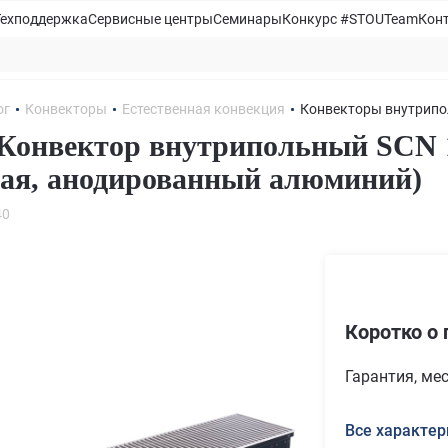
Техподдержка
Сервисные центры
Семинары
Конкурс #STOUTeam
Кон
ог
Конвекторы
Естественная конвекция
Конвекторы внутрипо
онвектор внутрипольный SCN 11
ая, анодированный алюминий)
40
Коротко о 
Гарантия, ме
Все характер