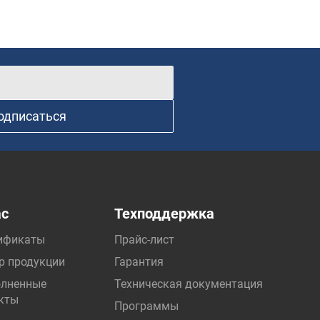
одписаться
ас
Техподдержка
ификаты
Прайс-лист
р продукции
Гарантия
лненные
Техническая документация
кты
Программы