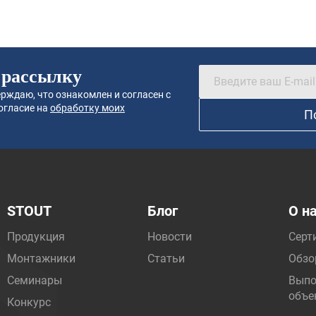
 рассылку
рждаю, что ознакомлен и согласен с
огласие на
обработку моих
П
STOUT
Блог
О н
Продукция
Новости
Серт
Монтажники
Статьи
Обзо
Семинары
Выпо
объе
Конкурс