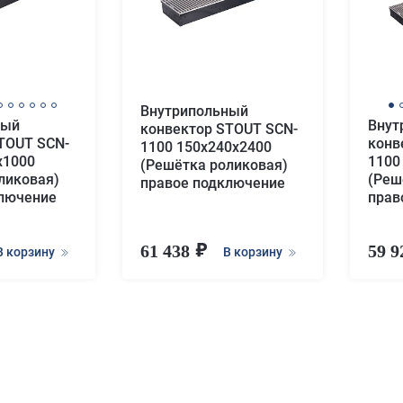
Внутрипольный
ный
Внут
конвектор STOUT SCN-
TOUT SCN-
конв
1100 150х240х2400
х1000
1100
(Решётка роликовая)
ликовая)
(Реш
правое подключение
ключение
прав
61 438
59 
В корзину
В корзину