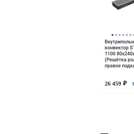
Внутриполь
конвектор S
1100 80х240
(Решётка ро
правое под
26 459