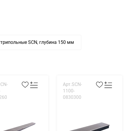
трипольные SCN, глубина 150 мм
SCN-
Арт.SCN-
-
1100-
260
0830300