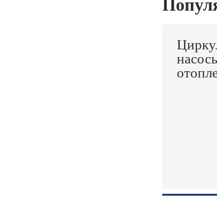
Попул
Цирку
насос
отопл