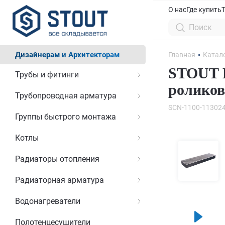
О нас
Где купить
Дизайнерам и Архитекторам
Главная
Катал
STOUT К
Трубы и фитинги
роликов
Трубопроводная арматура
SCN-1100-11302
Группы быстрого монтажа
Котлы
Радиаторы отопления
Радиаторная арматура
Водонагреватели
Полотенцесушители