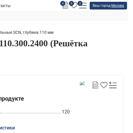
0
0
0
такты
Ваш город:
Москва
льные SCN, глубина 110 мм
0.300.2400 (Решётка
продукте
с
120
истики