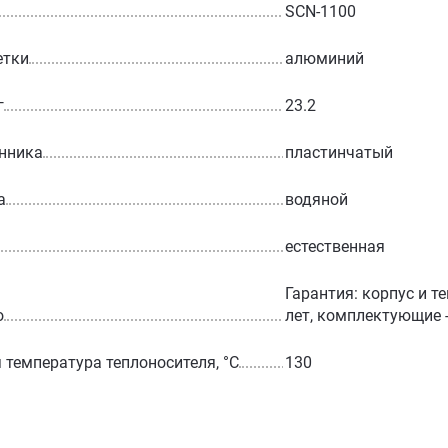
SCN-1100
етки
алюминий
г
23.2
нника
пластинчатый
а
водяной
естественная
Гарантия: корпус и т
о
лет, комплектующие -
температура теплоносителя, °С
130