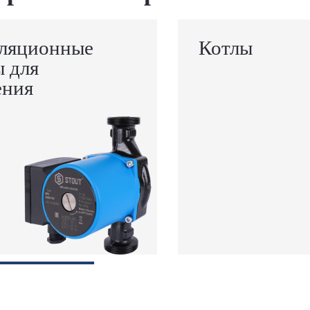
ляционные
Котлы
ы для
ения