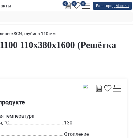
0
0
0
такты
Ваш город:
Москва
льные SCN, глубина 110 мм
100 110х380х1600 (Решётка
продукте
я температура
, °С
130
Отопление