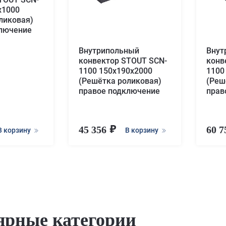
х1000
ликовая)
ключение
Внутрипольный
Внут
конвектор STOUT SCN-
конв
1100 150х190х2000
1100
(Решётка роликовая)
(Реш
правое подключение
прав
45 356
60 
В корзину
В корзину
ярные категории