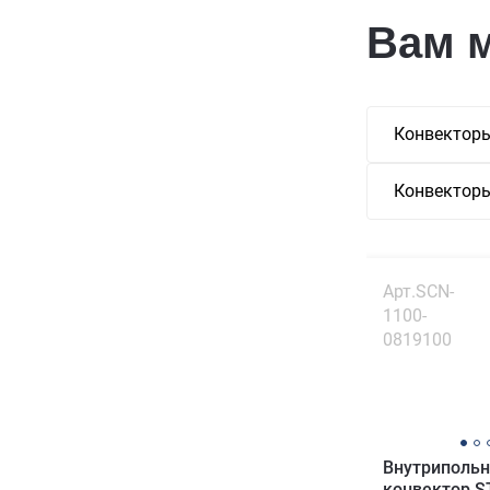
Вам 
Конвекторы
Конвекторы
Арт.SCN-
1100-
0819100
Внутриполь
конвектор S