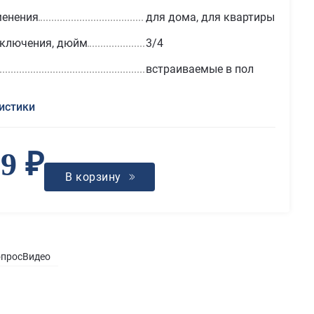
менения
для дома, для квартиры
дключения, дюйм
3/4
встраиваемые в пол
истики
39 ₽
В корзину
опрос
Видео