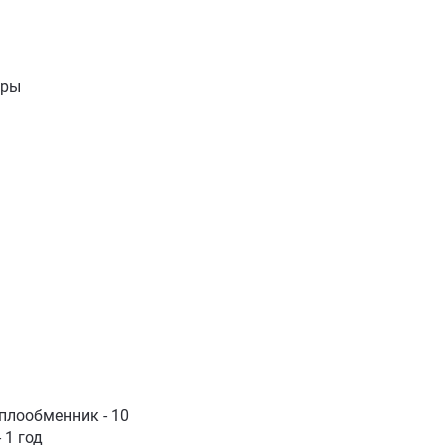
иры
еплообменник - 10
 1 год