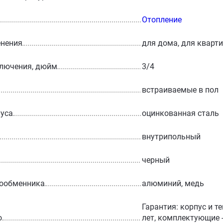
Отопление
енения
для дома, для кварт
ключения, дюйм
3/4
встраиваемые в пол
уса
оцинкованная сталь
внутрипольный
черный
лообменника
алюминий, медь
Гарантия: корпус и т
о
лет, комплектующие -