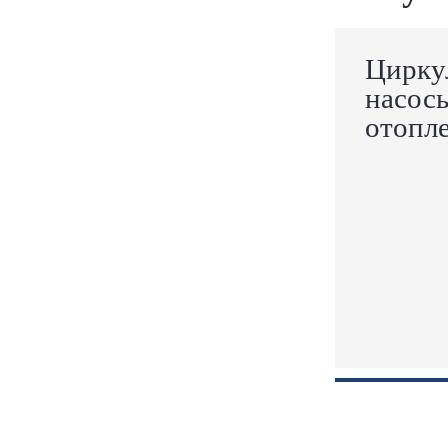
Цирку
насос
отопл