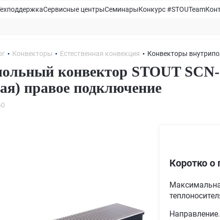
Техподдержка
Сервисные центры
Семинары
Конкурс #STOUTeam
Кон
ог
Конвекторы
Естественная конвекция
Конвекторы внутрипо
ольный конвектор STOUT SCN-1
ая) правое подключение
60
Коротко о 
Максимальна
теплоносителя
Направление