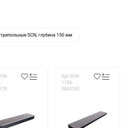
трипольные SCN, глубина 150 мм
SCN-
Арт.SCN-
-
1100-
170
0830160