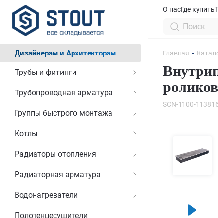
О нас
Где купить
Дизайнерам и Архитекторам
Главная
Катал
Внутрип
Трубы и фитинги
роликов
Трубопроводная арматура
SCN-1100-11381
Группы быстрого монтажа
Котлы
Радиаторы отопления
Радиаторная арматура
Водонагреватели
Полотенцесушители