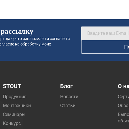
 рассылку
рждаю, что ознакомлен и согласен с
огласие на
обработку моих
П
STOUT
Блог
О н
Продукция
Новости
Серт
Монтажники
Статьи
Обзо
Семинары
Выпо
объе
Конкурс