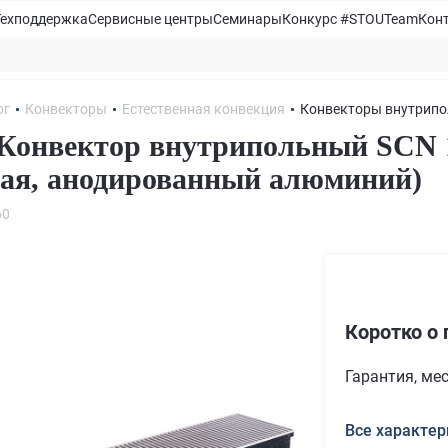
Техподдержка
Сервисные центры
Семинары
Конкурс #STOUTeam
Кон
ог
Конвекторы
Естественная конвекция
Конвекторы внутрипо
онвектор внутрипольный SCN 1
ая, анодированный алюминий)
60
Коротко о 
Гарантия, ме
Все характер