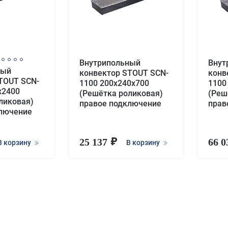
Внутрипольный
Внут
ный
конвектор STOUT SCN-
конв
TOUT SCN-
1100 200х240х700
1100
х2400
(Решётка роликовая)
(Реш
ликовая)
правое подключение
прав
ключение
25 137
66 
В корзину
В корзину