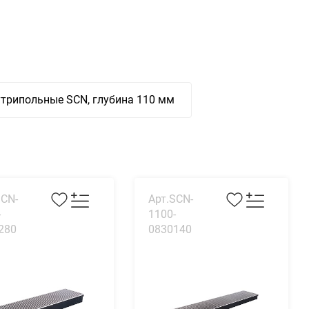
трипольные SCN, глубина 110 мм
SCN-
Арт.SCN-
-
1100-
280
0830140