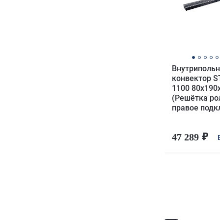
Внутриполь
конвектор S
1100 80х190
(Решётка ро
правое под
47 289