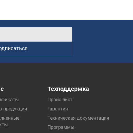
одписаться
ас
Техподдержка
ификаты
Прайс-лист
р продукции
Гарантия
лненные
Техническая документация
кты
Программы