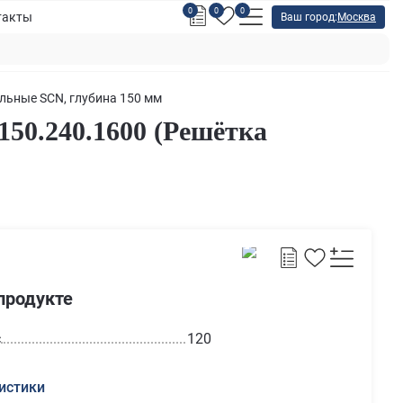
0
0
0
такты
Ваш город:
Москва
льные SCN, глубина 150 мм
50.240.1600 (Решётка
продукте
с
120
истики