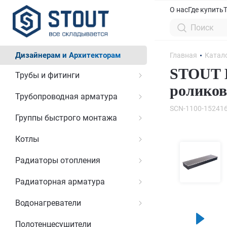
О нас
Где купить
Дизайнерам и Архитекторам
Главная
Катал
STOUT К
Трубы и фитинги
роликов
Трубопроводная арматура
SCN-1100-15241
Группы быстрого монтажа
Котлы
Радиаторы отопления
Радиаторная арматура
Водонагреватели
Полотенцесушители