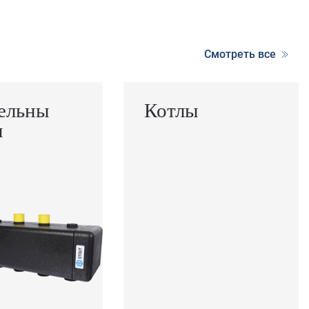
Смотреть все
ельны
Котлы
ы