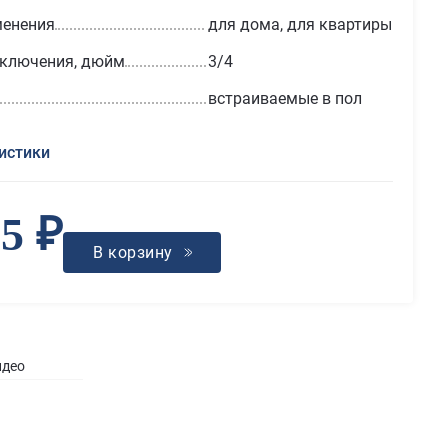
менения
для дома, для квартиры
дключения, дюйм
3/4
встраиваемые в пол
истики
65 ₽
В корзину
идео