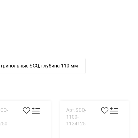
трипольные SCQ, глубина 110 мм
SCQ-
Арт.SCQ-
-
1100-
250
1124125