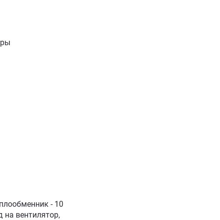
иры
еплообменник - 10
од на вентилятор,