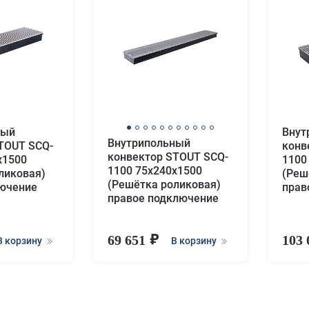
ный
Внут
Внутрипольный
TOUT SCQ-
конв
конвектор STOUT SCQ-
х1500
1100
1100 75х240х1500
ликовая)
(Реш
(Решётка роликовая)
лючение
прав
правое подключение
69 651
103
В корзину
В корзину