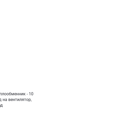
еплообменник - 10
од на вентилятор,
од