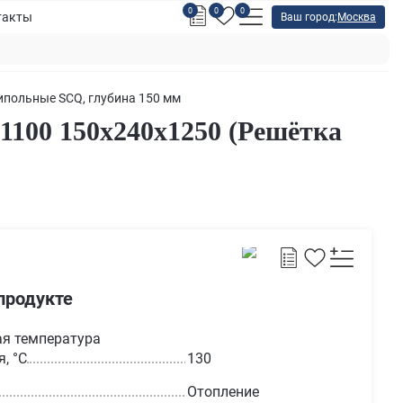
0
0
0
такты
Ваш город:
Москва
польные SCQ, глубина 150 мм
100 150х240х1250 (Решётка
продукте
я температура
, °С
130
Отопление