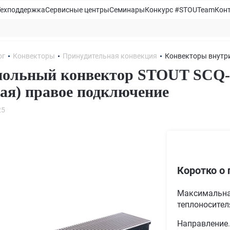
Техподдержка
Сервисные центры
Семинары
Конкурс #STOUTeam
Кон
ог
Конвекторы
Принудительная конвекция
Конвекторы внутри
ольный конвектор STOUT SCQ-1
ая) правое подключение
25
Коротко о 
Максимальна
теплоносителя
Направление