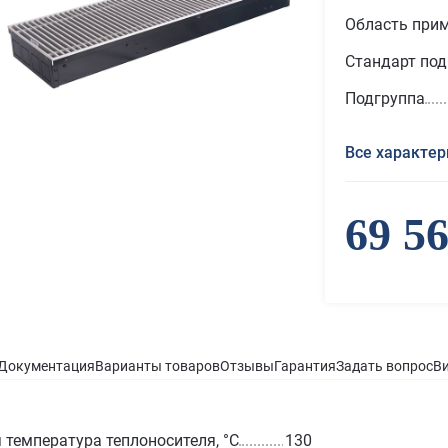
Область при
Стандарт по
Подгруппа
Все характер
69 5
Документация
Варианты товаров
Отзывы
Гарантия
Задать вопрос
В
температура теплоносителя, °С
130