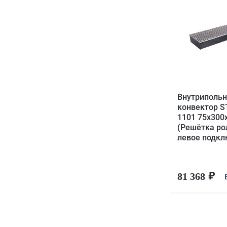
Внутриполь
конвектор S
1101 75х300
(Решётка ро
левое подк
81 368