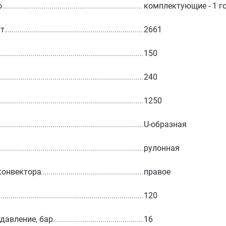
о
комплектующие - 1 г
Вт
2661
150
240
1250
U-образная
рулонная
конвектора
правое
120
 давление, бар
16