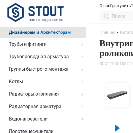
О нас
Где купить
Дизайнерам и Архитекторам
Главная
Катал
Внутрип
Трубы и фитинги
роликов
Трубопроводная арматура
SCQ-1100-15241
Группы быстрого монтажа
Котлы
Радиаторы отопления
Радиаторная арматура
Водонагреватели
Полотенцесушители