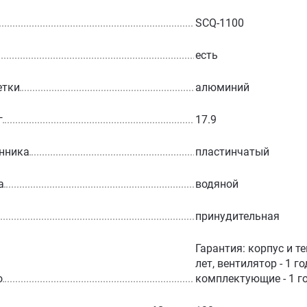
SCQ-1100
есть
етки
алюминий
г
17.9
нника
пластинчатый
а
водяной
принудительная
Гарантия: корпус и т
лет, вентилятор - 1 г
о
комплектующие - 1 г