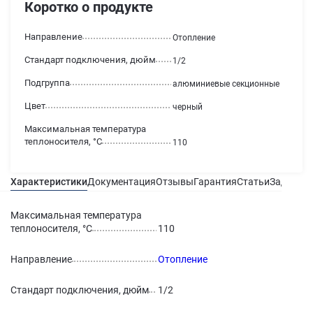
Коротко о продукте
Направление
Отопление
Стандарт подключения, дюйм
1/2
Подгруппа
алюминиевые секционные
Цвет
черный
Максимальная температура
теплоносителя, °С
110
Характеристики
Документация
Отзывы
Гарантия
Статьи
Задать в
Максимальная температура
теплоносителя, °С
110
Направление
Отопление
Стандарт подключения, дюйм
1/2