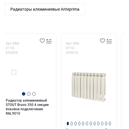
Радиаторы алюминиевые Anteprima
Арт.SRA-
Арт.SRA-
А
0110-
0110-
3
035004
050010
0
Р
S
Радиатор алюминиевый
с
STOUT Bravo 350 4 секции
п
боковое подключение
9
RAL9010