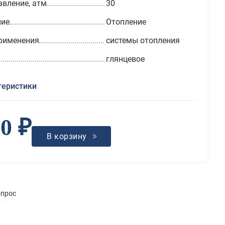
авление, атм
30
ние
Отопление
рименения
системы отопления
глянцевое
теристики
80 ₽
В корзину
опрос