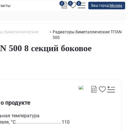
0
0
0
такты
Ваш город:
Москва
ы биметаллические
Радиаторы биметаллические TITAN
500
 500 8 секций боковое
 о продукте
ьная температура
еля, °С
110