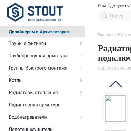
О нас
Где купить
Дизайнерам и Архитекторам
Главная
Катал
Трубы и фитинги
Радиато
Трубопроводная арматура
подключ
Группы быстрого монтажа
SRB-3310-05000
Котлы
Радиаторы отопления
Радиаторная арматура
Водонагреватели
Полотенцесушители