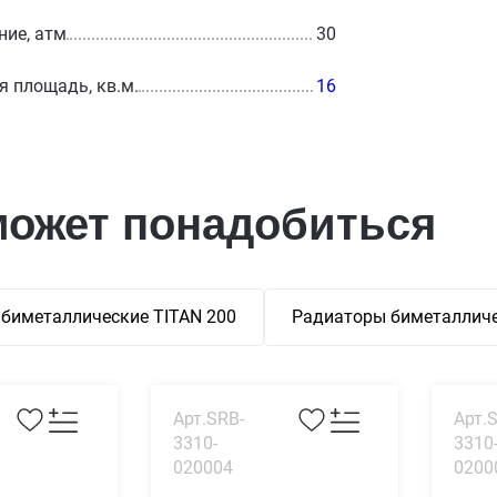
ние, атм
30
 площадь, кв.м.
16
может понадобиться
биметаллические TITAN 200
Радиаторы биметалличе
Арт.SRB-
Арт.
3310-
3310
020004
0200