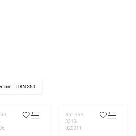
ские TITAN 350
SRB-
Арт.SRB-
-
3310-
06
020011