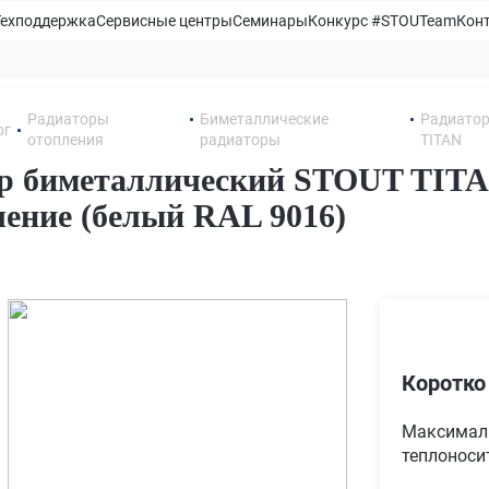
Техподдержка
Сервисные центры
Семинары
Конкурс #STOUTeam
Кон
Радиаторы
Биметаллические
Радиатор
ог
отопления
радиаторы
TITAN
р биметаллический STOUT TITAN
ение (белый RAL 9016)
8
Коротко
Максимал
теплоносит