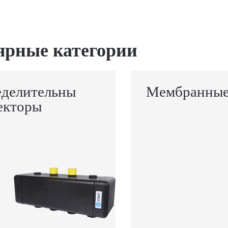
ярные категории
еделительны
Мембранные
екторы