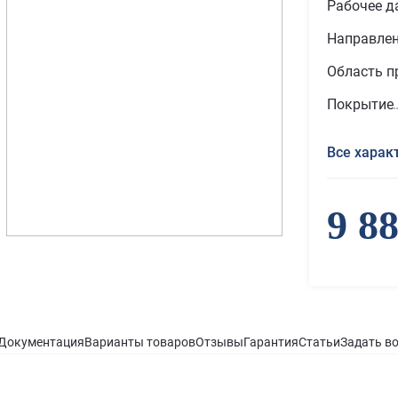
Рабочее д
Направле
Область п
Покрытие
Все харак
9 8
Документация
Варианты товаров
Отзывы
Гарантия
Статьи
Задать в