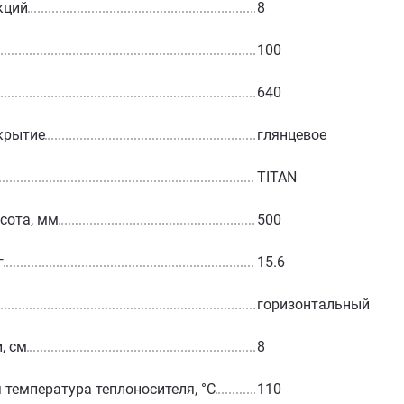
кций
8
100
640
крытие
глянцевое
TITAN
сота, мм
500
г
15.6
горизонтальный
, см
8
температура теплоносителя, °С
110