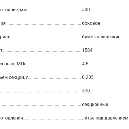
стояние, мм
500
ния
боковое
ериал
биметаллические
Вт
1584
ссовки, МПа
4.5
ъем секции, л
0.205
570
секционные
готовления
литье под давлением