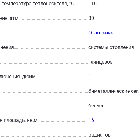
температура теплоносителя, °С
110
ние, атм
30
Отопление
енения
системы отопления
глянцевое
ключения, дюйм
1
биметаллические се
белый
 площадь, кв.м.
16
радиатор