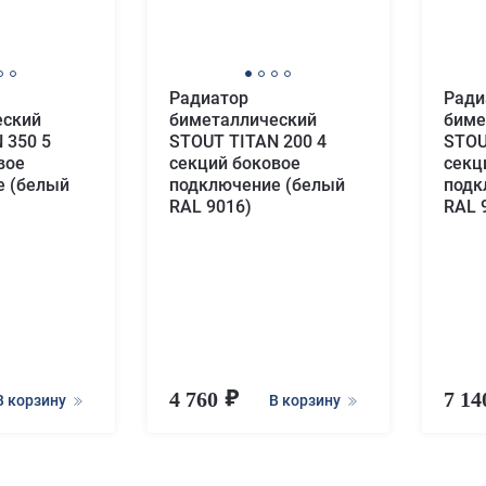
Радиатор
Ради
еский
биметаллический
биме
 350 5
STOUT TITAN 200 4
STOU
вое
секций боковое
секц
е (белый
подключение (белый
подк
RAL 9016)
RAL 
4 760
7 1
В корзину
В корзину