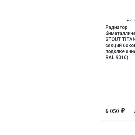
Радиатор
биметаллич
STOUT TITAN
секций боко
подключени
RAL 9016)
6 050