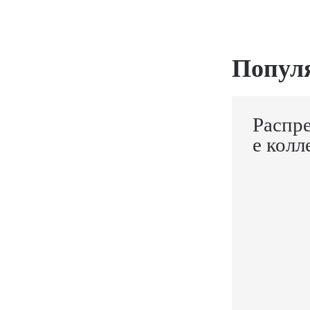
Попул
Распр
е колл