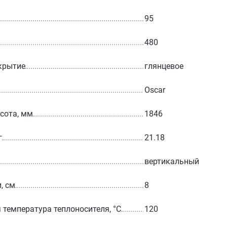
95
480
крытие
глянцевое
Oscar
сота, мм
1846
г
21.18
вертикальный
, см
8
температура теплоносителя, °С
120