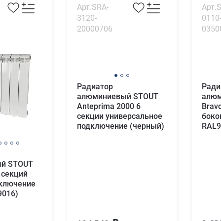
Арт.SRA-
Арт.
3120-
0110
20000706
0350
Радиатор
Ради
алюминиевый STOUT
алюм
Anteprima 2000 6
Brav
секции универсальное
боко
подключение (черный)
RAL9
й STOUT
 секций
дключение
9016)