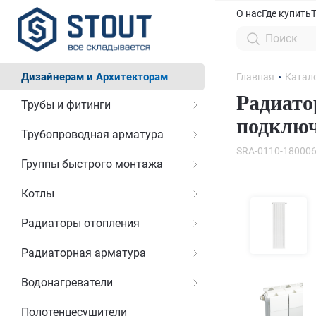
О нас
Где купить
Дизайнерам и Архитекторам
Главная
Катал
Радиато
Трубы и фитинги
подключ
Трубопроводная арматура
SRA-0110-18000
Группы быстрого монтажа
Котлы
Радиаторы отопления
Радиаторная арматура
Водонагреватели
Полотенцесушители