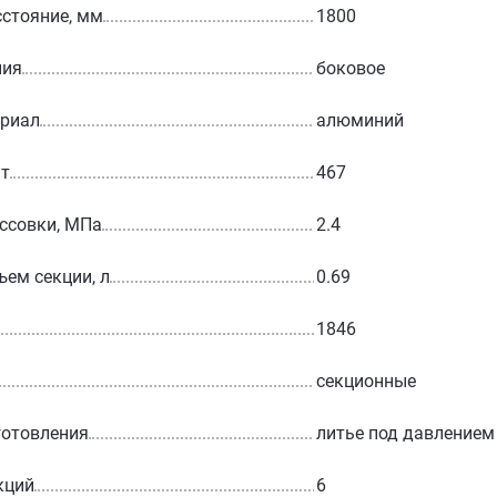
стояние, мм
1800
ния
боковое
ериал
алюминий
Вт
467
ссовки, МПа
2.4
ъем секции, л
0.69
1846
секционные
готовления
литье под давлением
кций
6