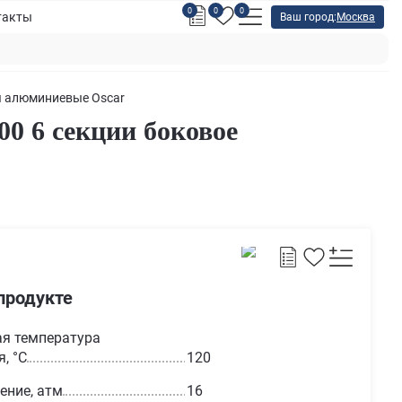
0
0
0
такты
Ваш город:
Москва
 алюминиевые Oscar
0 6 секции боковое
продукте
я температура
, °С
120
ение, атм
16