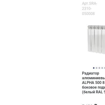
Арт.SRA-
2310-
050008
Радиатор
алюминиевы
ALPHA 500 8
боковое по
(белый RAL 