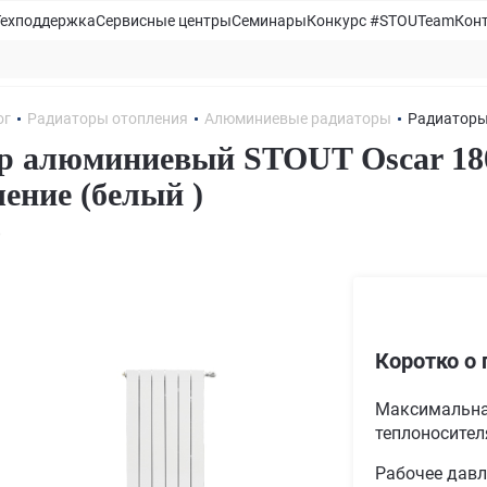
Техподдержка
Сервисные центры
Семинары
Конкурс #STOUTeam
Кон
ог
Радиаторы отопления
Алюминиевые радиаторы
Радиаторы
р алюминиевый STOUT Oscar 180
ение (белый )
6
Коротко о 
Максимальна
теплоносителя
Рабочее давл