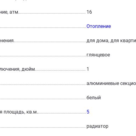
ние, атм
16
Отопление
енения
для дома, для кварт
глянцевое
ключения, дюйм
1
алюминиевые секци
белый
 площадь, кв.м.
5
радиатор