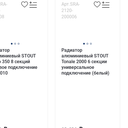
SRA-
Арт.SRA-
-
2120-
08
200006
атор
Радиатор
иниевый STOUT
алюминиевый STOUT
o 350 8 секций
Tonale 2000 6 секции
вое подключение
универсальное
010
подключение (белый)