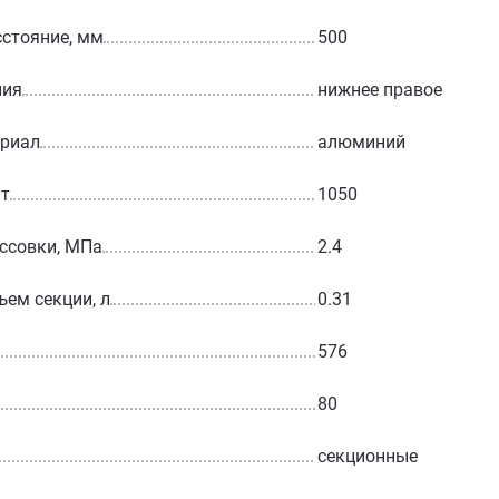
стояние, мм
500
ния
нижнее правое
ериал
алюминий
Вт
1050
ссовки, МПа
2.4
ъем секции, л
0.31
576
80
секционные