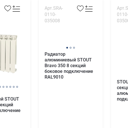
Арт.SRA-
Арт.
0110-
0110
035008
0350
Радиатор
алюминиевый STOUT
Bravo 350 8 секций
боковое подключение
RAL9010
STOU
секц
алюм
подк
й STOUT
секций
дключение