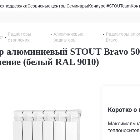
Техподдержка
Сервисные центры
Семинары
Конкурс #STOUTeam
Кон
Радиаторы
Алюминиевые
Радиаторы алю
ог
отопления
радиаторы
Bravo
р алюминиевый STOUT Bravo 500
ение (белый RAL 9010)
6
Коротко о 
Максимальна
теплоносителя