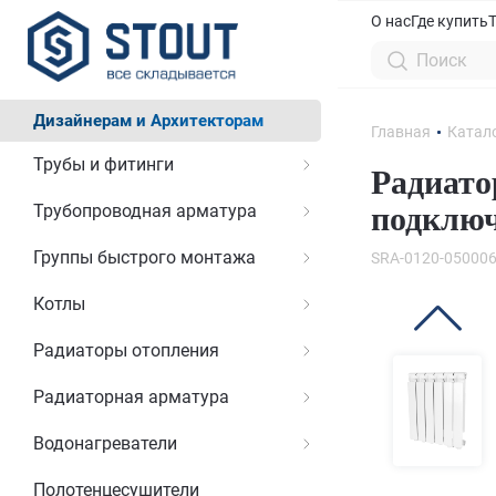
О нас
Где купить
Дизайнерам и Архитекторам
Главная
Катал
Трубы и фитинги
Радиато
Трубопроводная арматура
подключ
Группы быстрого монтажа
SRA-0120-05000
Котлы
Радиаторы отопления
Радиаторная арматура
Водонагреватели
Полотенцесушители