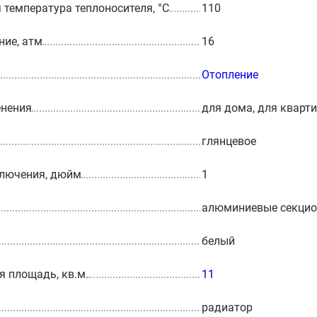
температура теплоносителя, °С
110
ние, атм
16
Отопление
енения
для дома, для кварт
глянцевое
ключения, дюйм
1
алюминиевые секци
белый
 площадь, кв.м.
11
радиатор