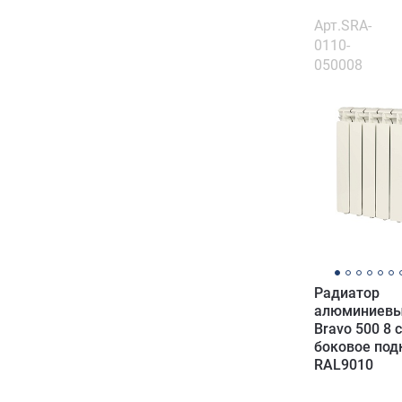
Арт.SRA-
0110-
050008
Радиатор
алюминиевы
Bravo 500 8 
боковое по
RAL9010