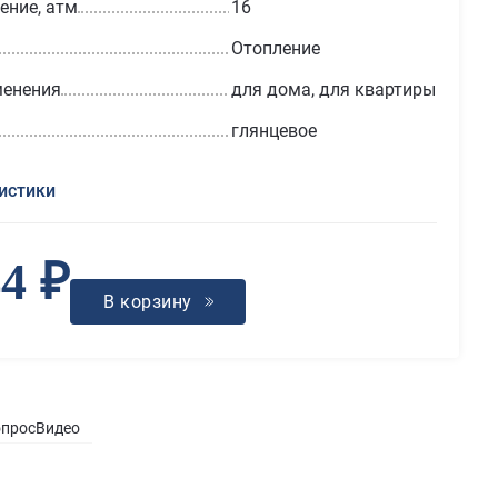
ение, атм
16
Отопление
менения
для дома, для квартиры
глянцевое
истики
44 ₽
В корзину
опрос
Видео