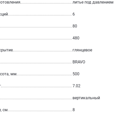
готовления
литье под давлением
кций
6
80
480
крытие
глянцевое
BRAVO
сота, мм
500
г
7.02
вертикальный
, см
8