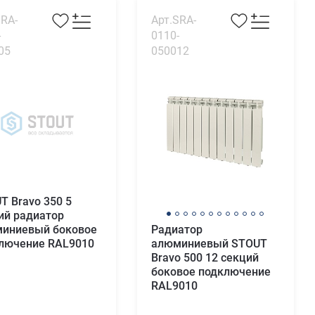
SRA-
Арт.SRA-
-
0110-
05
050012
T Bravo 350 5
ий радиатор
иниевый боковое
Радиатор
лючение RAL9010
алюминиевый STOUT
Bravo 500 12 секций
боковое подключение
RAL9010