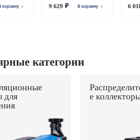
9 629
6 0
В корзину
В корзину
ярные категории
ляционные
Распределит
ы для
е коллектор
ения