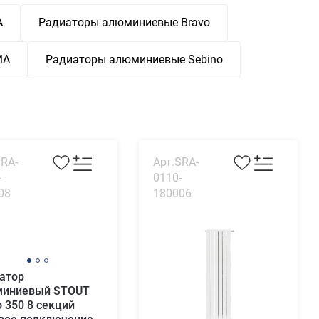
A
Радиаторы алюминиевые Bravo
MA
Радиаторы алюминиевые Sebino
SRA-
Арт.SRA-
-
0110-
08
180006
атор
иниевый STOUT
o 350 8 секций