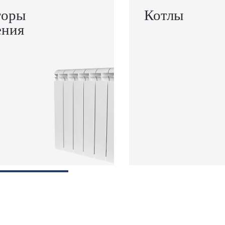
торы
Котлы
ения