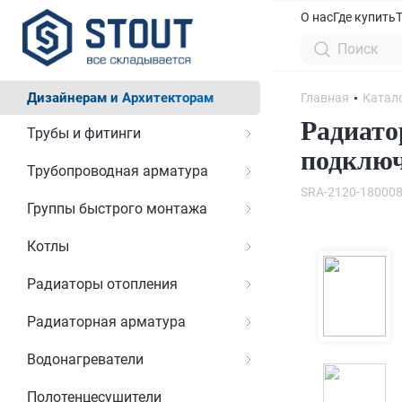
О нас
Где купить
Дизайнерам и Архитекторам
Главная
Катал
Радиато
Трубы и фитинги
подключ
Трубопроводная арматура
SRA-2120-18000
Группы быстрого монтажа
Котлы
Радиаторы отопления
Радиаторная арматура
Водонагреватели
Полотенцесушители