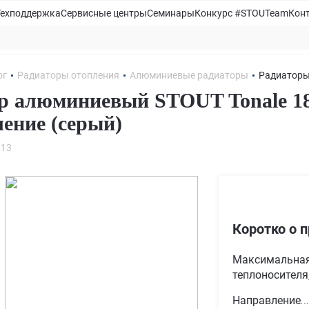
Техподдержка
Сервисные центры
Семинары
Конкурс #STOUTeam
Кон
ог
Радиаторы отопления
Алюминиевые радиаторы
Радиаторы
р алюминиевый STOUT Tonale 18
ение (серый)
813
Коротко о 
Максимальная
теплоносителя,
Направление