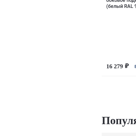
боковое по
(белый RAL 
16 279
Попул