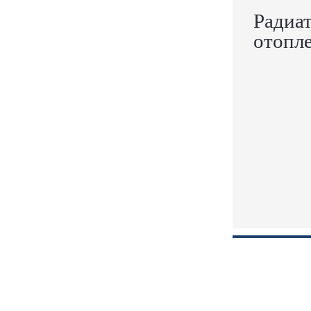
Радиа
отопл