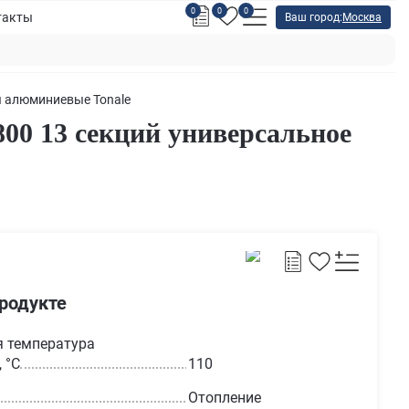
0
0
0
такты
Ваш город:
Москва
 алюминиевые Tonale
00 13 секций универсальное
продукте
 температура
 °С
110
Отопление