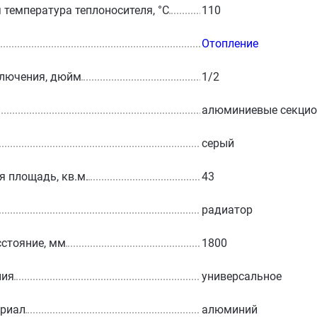
температура теплоносителя, °С
110
Отопление
ключения, дюйм
1/2
алюминиевые секци
серый
 площадь, кв.м.
43
радиатор
стояние, мм
1800
ния
универсальное
ериал
алюминий