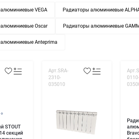
 алюминиевые VEGA
Радиаторы алюминиевые ALPH
 алюминиевые Oscar
Радиаторы алюминиевые GAM
 алюминиевые Anteprima
Арт.SRA-
Арт.
2310-
0110
035010
0350
Ради
й STOUT
алюм
14 секций
Brav