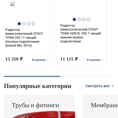
Радиатор
Р
биметаллический STOUT
б
Радиатор
TITAN VENTIL 500 7 секций
T
биметаллический STOUT
нижнее правое
н
TITAN 350 11 секций
подключение
п
боковое подключение
(белый RAL 9016)
13 310
11 115
8
В корзину
В корзину
Популярные категории
Смотреть все
Трубы и фитинги
Мембранн