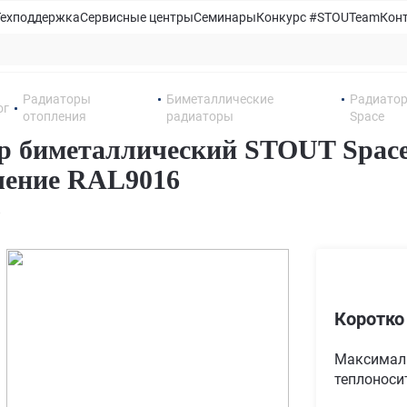
Техподдержка
Сервисные центры
Семинары
Конкурс #STOUTeam
Кон
Радиаторы
Биметаллические
Радиатор
ог
отопления
радиаторы
Space
р биметаллический STOUT Space 
чение RAL9016
6
Коротко
Максимал
теплоносит