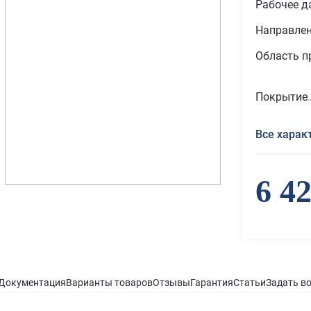
Рабочее д
Направле
Область п
Покрытие
Все харак
6 4
Документация
Варианты товаров
Отзывы
Гарантия
Статьи
Задать в