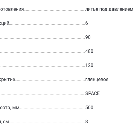
готовления
литье под давлением
кций
6
90
480
120
крытие
глянцевое
SPACE
сота, мм
500
, см
8