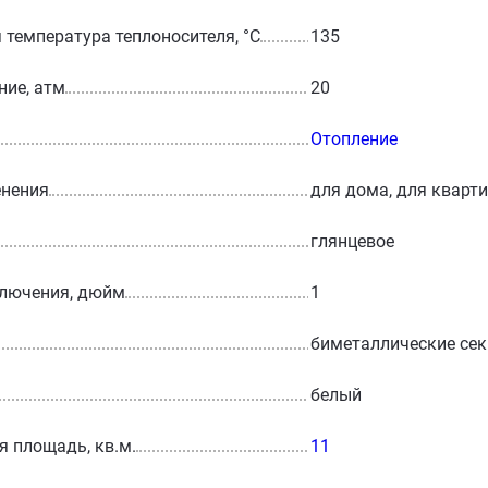
температура теплоносителя, °С
135
ние, атм
20
Отопление
енения
для дома, для кварт
глянцевое
ключения, дюйм
1
биметаллические се
белый
 площадь, кв.м.
11