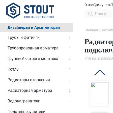
О нас
Где купить
Дизайнерам и Архитекторам
Главная
Катал
Трубы и фитинги
Радиато
Трубопроводная арматура
подклю
Группы быстрого монтажа
SRB-0310-05000
Котлы
Радиаторы отопления
Радиаторная арматура
Водонагреватели
Полотенцесушители