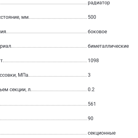
радиатор
стояние, мм
500
ния
боковое
ериал
биметаллические
Вт
1098
ссовки, МПа
3
ъем секции, л
0.2
561
90
секционные