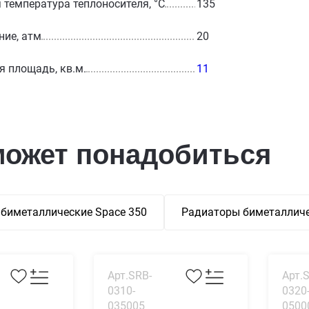
температура теплоносителя, °С
135
ние, атм
20
 площадь, кв.м.
11
может понадобиться
биметаллические Space 350
Радиаторы биметалличе
Арт.SRB-
Арт.
0310-
0320
035005
0500