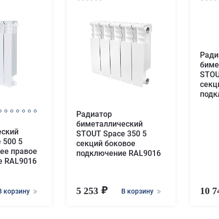
Ради
биме
STOU
секц
подк
Радиатор
биметаллический
еский
STOUT Space 350 5
 500 5
секций боковое
ее правое
подключение RAL9016
е RAL9016
5 253
10 
В корзину
В корзину