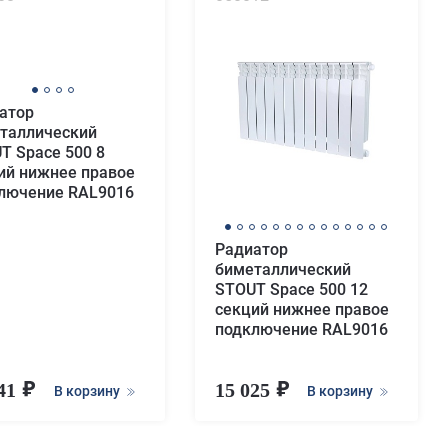
атор
таллический
T Space 500 8
ий нижнее правое
лючение RAL9016
Радиатор
биметаллический
STOUT Space 500 12
секций нижнее правое
подключение RAL9016
741
15 025
В корзину
В корзину