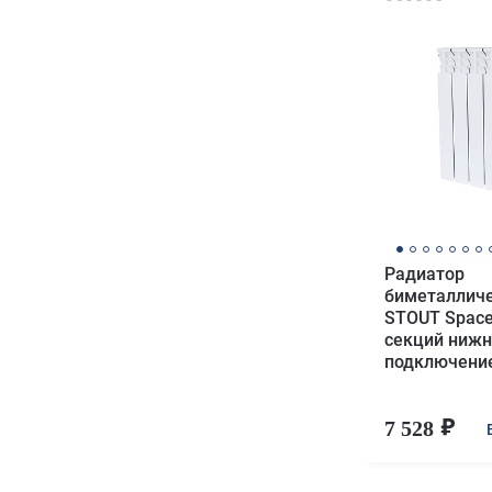
Радиатор
биметаллич
STOUT Space
секций нижн
подключени
7 528