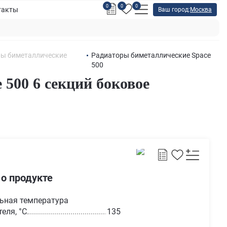
0
0
0
такты
Ваш город:
Москва
ы биметаллические
Радиаторы биметаллические Space
500
500 6 секций боковое
 о продукте
ьная температура
еля, °С
135