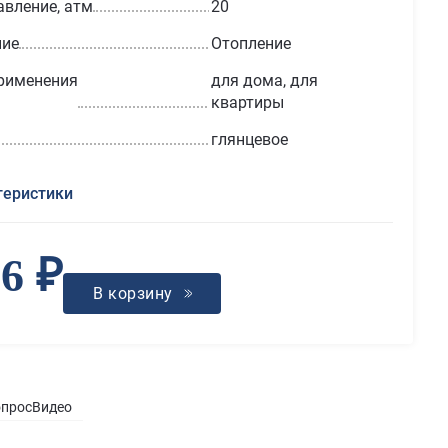
авление, атм
20
ние
Отопление
рименения
для дома, для
квартиры
глянцевое
теристики
26 ₽
В корзину
опрос
Видео