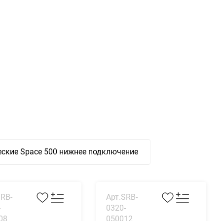
ские Space 500 нижнее подключение
SRB-
Арт.SRB-
-
0320-
08
050012