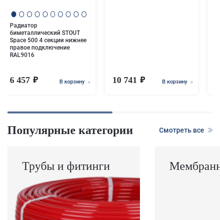
Радиатор
биметаллический STOUT
Space 500 4 секции нижнее
правое подключение
RAL9016
6 457
10 741
1
В корзину
В корзину
Популярные категории
Смотреть все
Трубы и фитинги
Мембранн