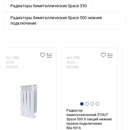
Радиаторы биметаллические Space 350
Радиаторы биметаллические Space 500 нижнее
подключение
Арт.SRB-
Арт.SRB-
А
0320-
0320-
0
050004
050008
0
Радиатор
Р
биметаллический STOUT
б
Space 500 8 секций нижнее
S
правое подключение
н
RAL9016
п